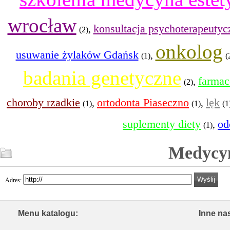
wrocław
konsultacja psychoterapeutyc
,
(2)
onkolog
usuwanie żylaków Gdańsk
,
(1)
(
badania genetyczne
farmac
,
(2)
choroby rzadkie
ortodonta Piaseczno
lęk
,
,
(1)
(1)
(1
suplementy diety
od
,
(1)
Medycyn
Adres:
Menu katalogu:
Inne na