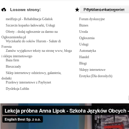
Losowe strony:
Popularne kategorie:
Reklamuj strony www >>
medfizjo.pl - Rehabilitacja Gdańsk
Forum dyskusyjne
Szczecin koparko ładowarki, Usługi
Biznes
Oferty - dodaj ogłoszenie za darmo na
Uroda
Ogłoszenioteka.pl
Ogłoszenia
Wyciskarki do soków Hurom - Salute di
Usługi
Foresta
Zamów wyjątkowe teksty na stronę www, bloga
Automatyka
i sklepu internetowego
Handel
Baza firm
Blogi
Bieszczady
Sklepy internetowe
Sklep internetowy odzieżowy, galanteria,
Erotyka (Dla dorosłych)
dodatki
Przelewy internetowe z Paybynet
Dysleksja Lublin