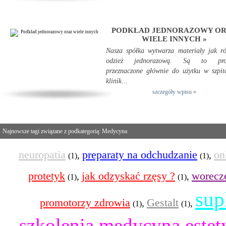
PODKŁAD JEDNORAZOWY O
WIELE INNYCH »
Nasza spółka wytwarza materiały jak r
odzież jednorazową. Są to pro
przeznaczone głównie do użytku w szpit
klinik...
szczegóły wpisu »
Najnowsze tagi związane z podkategorią: Medycyna
neuropatia
preparaty na odchudzanie
on
,
,
(1)
(1)
protetyk
jak odzyskać rzęsy ?
worecz
,
,
(1)
(1)
sup
promotorzy zdrowia
Gestalt
,
,
(1)
(1)
szkolenia medycyna estet