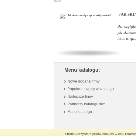
JAK SKU
Bez względu
jak skutecz
historii, egz
Menu katalogu:
Nowe dodane firmy
Popularne wpisy w katalogu
Najlepsze firmy
Partnerzy katalogu firm
Mapa katalogu
Strona korzysta z plików cookies w celu realizac