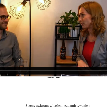
Reklama Google
Strony związane z hasłem 'zapamiętywanie':