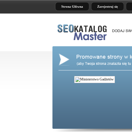
Strona Główna
Zarejestruj się
y nasz sklep, w którym
szukać w zasadzie wszystko. Co
 ich w normalnych sklepach. Jeśli