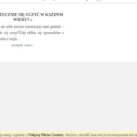
TECZNIE SIĘ UCZYĆ W KAŻDYM
WIEKU? »
 na wiek zawsze towarzyszy nam pytanie –
nie się uczyć?Gdy zbliża się sprawdzian z
amin z socjo...
szczegóły wpisu »
Katalog-Master.pl
ji usług i zgodnie z
Polityką Plików Cookies
. Możesz określić warunki przechowywania lub do