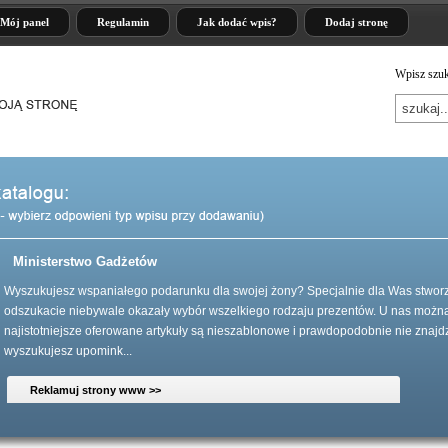
Mój panel
Regulamin
Jak dodać wpis?
Dodaj stronę
Wpisz szuk
Ministerstwo Gadżetów
Wyszukujesz wspaniałego podarunku dla swojej żony? Specjalnie dla Was stworz
odszukacie niebywale okazały wybór wszelkiego rodzaju prezentów. U nas możn
najistotniejsze oferowane artykuły są nieszablonowe i prawdopodobnie nie znajdz
wyszukujesz upomink...
Reklamuj strony www >>